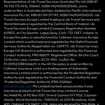
Representative of nib Travel Services (Australia) Pty Ltd (ABN 81
115 932 173 AFSL 308461, NZBN 9429050505340), and is
underwritten in Australia and New Zealand by Pacific International
Insurance Pty Ltd, ABN 83 169 311 193, NZBN 9429041356500. nib
Travel Services Europe Limited trading as nib Travel Services and
World Nomads is regulated by the Central Bank of Ireland. nib
Travel Services Europe Limited (Company Registration Number
601851), at City Quarter, Lapps Quay, Cork, T12 Y3ET, Ireland. In
Europe the policy is manufactured by Collinson Insurance Europe
Limited which is authorised and regulated by the Malta Financial
Services Authority (Registration no. C89977). nib Travel Services
Europe (UK Branch) is authorised and regulated by the Financial
Conduct Authority, FRN 988371. Registered Office: Birchin Court,
20 Birchin Lane, London, EC3V 9DU. Co/Est. No.
FC039523/BR024629. In the UK the policy is underwritten by
Collinson Insurance which is a trading name of Astrenska
Insurance Limited which is authorised by the Prudential Regulation
Authority and regulated by the Financial Conduct Authority and
Prudential Regulation Authority (FRN 202846).
WorldNomads.com
Pty Limited markets and promotes travel
insurance products of nib Travel Services Limited (License
No.1446874), at PO Box 1051, Grand Cayman KY1-1102, Cayman
Islands. World Nomads Inc. (1585422), at 2201 Broadway, Suite
400, Oakland, CA 94612, USA, plans are serviced by Trip Mate, a